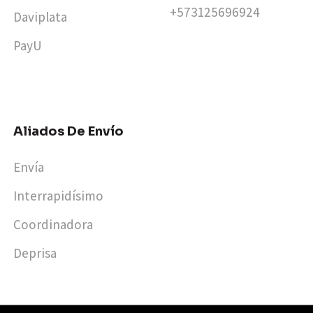
+573125696924​
Daviplata
PayU
Aliados De Envío
Envía
Interrapidísimo
Coordinadora
Deprisa