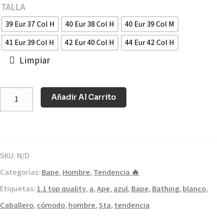
TALLA
39 Eur 37 Col H
40 Eur 38 Col H
40 Eur 39 Col M
41 Eur 39 Col H
42 Eur 40 Col H
44 Eur 42 Col H
Limpiar
Añadir Al Carrito
SKU:
N/D
Categorías:
Bape
,
Hombre
,
Tendencia 🔥
Etiquetas:
1.1 top quality
,
a
,
Ape
,
azul
,
Bape
,
Bathing
,
blanco
,
Caballero
,
cómodo
,
hombre
,
Sta
,
tendencia