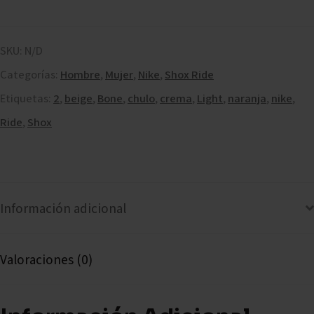
SKU:
N/D
Categorías:
Hombre
,
Mujer
,
Nike
,
Shox Ride
Etiquetas:
2
,
beige
,
Bone
,
chulo
,
crema
,
Light
,
naranja
,
nike
,
Ride
,
Shox
Información adicional
Valoraciones (0)