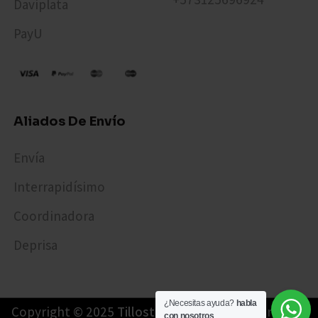
Daviplata
PayU
Aliados De Envío
Envía
Interrapidísimo
Coordinadora
Deprisa
¿Necesitas ayuda?
habla
Copyright © 2025
Tillostore01
. Todos los derechos
con nosotros