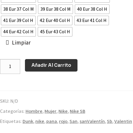
38 Eur 37 Col M
39 Eur 38 Col M
40 Eur 38 Col H
41 Eur 39 Col H
42 Eur 40 Col H
43 Eur 41 Col H
44 Eur 42 Col H
45 Eur 43 Col H
Limpiar
Añadir Al Carrito
SKU:
N/D
Categorías:
Hombre
,
Mujer
,
Nike
,
Nike SB
Etiquetas:
Dunk
,
nike
,
pana
,
rojo
,
San
,
sanValentín
,
Sb
,
Valentin