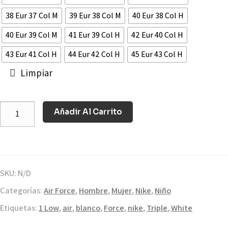
38 Eur 37 Col M
39 Eur 38 Col M
40 Eur 38 Col H
40 Eur 39 Col M
41 Eur 39 Col H
42 Eur 40 Col H
43 Eur 41 Col H
44 Eur 42 Col H
45 Eur 43 Col H
Limpiar
Añadir Al Carrito
SKU:
N/D
Categorías:
Air Force
,
Hombre
,
Mujer
,
Nike
,
Niño
Etiquetas:
1 Low
,
air
,
blanco
,
Force
,
nike
,
Triple
,
White