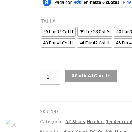
TALLA
39 Eur 37 Col H
39 Eur 38 Col M
40 Eur 
43 Eur 41 Col H
44 Eur 42 Col H
45 Eur 
Añadir Al Carrito
SKU:
N/D
Categorías:
DC Shoes
,
Hombre
,
Tendencia 
Etiquetas:
black
,
Court
,
DC
,
Graffik
,
Shoes