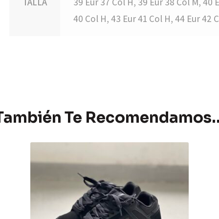
TALLA
39 Eur 37 Col H, 39 Eur 38 Col M, 40 E
40 Col H, 43 Eur 41 Col H, 44 Eur 42 
También Te Recomendamos