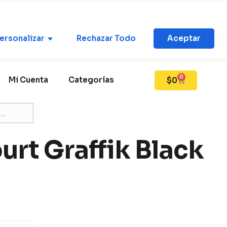
Mi Cuenta
ersonalizar
Rechazar Todo
Aceptar
0
Mi Cuenta
Categorías
$
0
rt Graffik Black