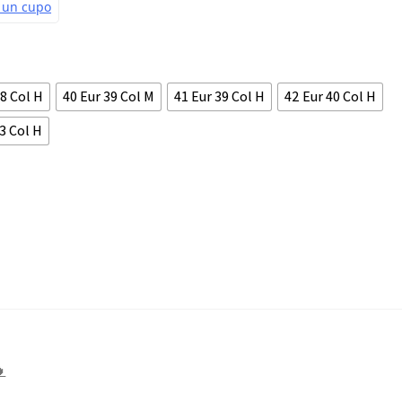
38 Col H
40 Eur 39 Col M
41 Eur 39 Col H
42 Eur 40 Col H
43 Col H
