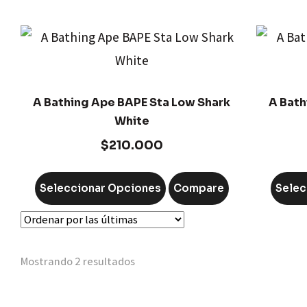
A Bathing Ape BAPE Sta Low Shark
A Bath
White
$
210.000
Seleccionar Opciones
Compare
Selec
Mostrando 2 resultados