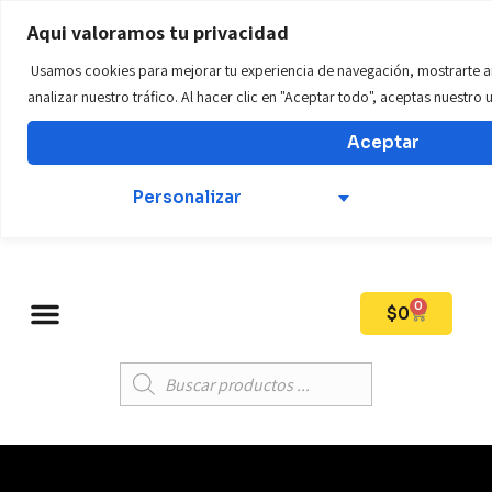
WWW.tillostore01.com
Aqui valoramos tu privacidad
Usamos cookies para mejorar tu experiencia de navegación, mostrarte a
Teléfono: +57 312 569 6924
analizar nuestro tráfico. Al hacer clic en "Aceptar todo", aceptas nuestro
Aceptar
Mi Cuenta
Personalizar
0
$
0