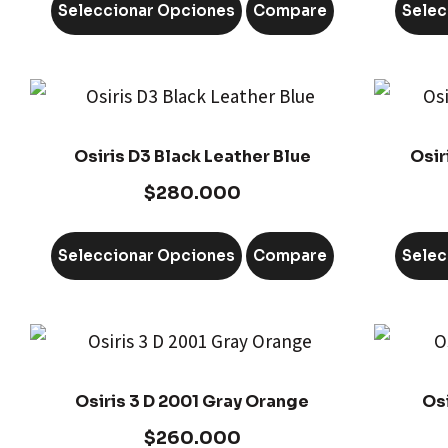
Seleccionar Opciones
Compare
Selec
Osiris D3 Black Leather Blue
Osir
$
280.000
Seleccionar Opciones
Compare
Selec
Osiris 3 D 2001 Gray Orange
Osi
$
260.000