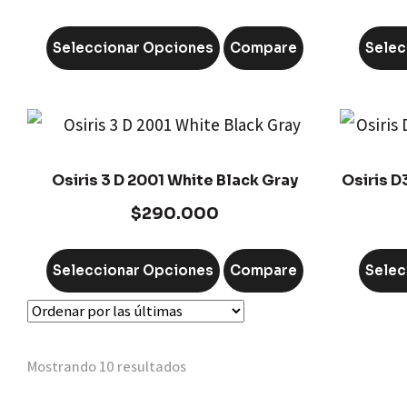
Seleccionar Opciones
Compare
Selec
Osiris 3 D 2001 White Black Gray
Osiris D
$
290.000
Seleccionar Opciones
Compare
Selec
Mostrando 10 resultados