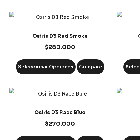
Osiris D3 Red Smoke
$
280.000
Seleccionar Opciones
Compare
Selec
Osiris D3 Race Blue
$
270.000