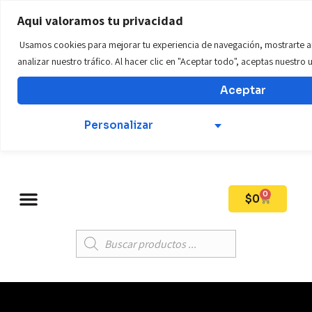
WWW.tillostore01.com
Aqui valoramos tu privacidad
Usamos cookies para mejorar tu experiencia de navegación, mostrarte a
Teléfono: +57 312 569 6924
analizar nuestro tráfico. Al hacer clic en "Aceptar todo", aceptas nuestro
Aceptar
Mi Cuenta
Personalizar
0
$
0