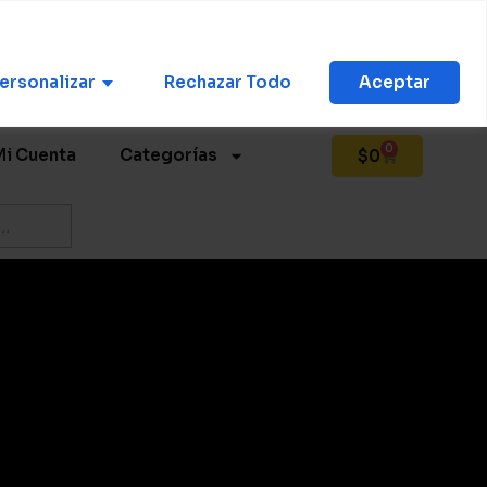
Mi Cuenta
ersonalizar
Rechazar Todo
Aceptar
0
Mi Cuenta
Categorías
$
0