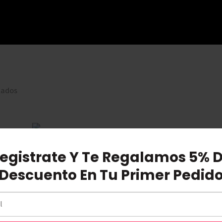
tados
egistrate Y Te Regalamos 5% 
New Balance 530 Silver
Descuento En Tu Primer Pedid
$
200.000
Seleccionar Opciones
Compare