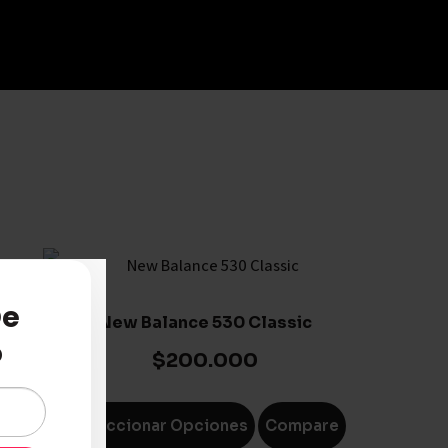
De
New Balance 530 Classic
o
$
200.000
Seleccionar Opciones
Compare