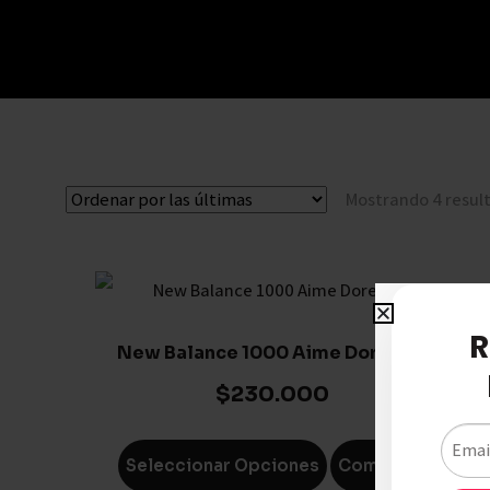
Mostrando 4 resul
R
New Balance 1000 Aime Dore Sail
$
230.000
Seleccionar Opciones
Compare