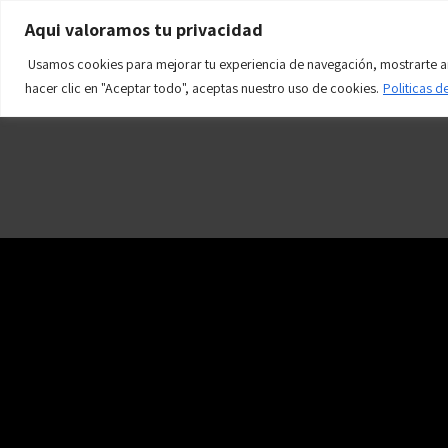
WWW.tillostore01.com
Aqui valoramos tu privacidad
Teléfono: +57 312 569 6924
Usamos cookies para mejorar tu experiencia de navegación, mostrarte anu
hacer clic en "Aceptar todo", aceptas nuestro uso de cookies.
Politicas d