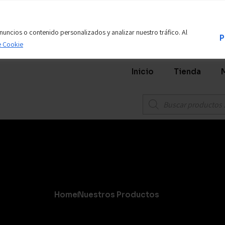
Envíos A Toda Colombia
Fotos 100% Reales
ncios o contenido personalizados y analizar nuestro tráfico. Al
P
e Cookie
Inicio
Tienda
Home
Nuestros Productos