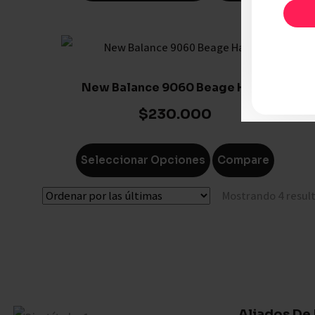
New Balance 9060 Beage Hade
$
230.000
Seleccionar Opciones
Compare
Mostrando 4 resul
Aliados De