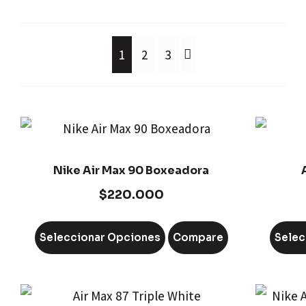
1
2
3
Nike Air Max 90 Boxeadora
$
220.000
Seleccionar Opciones
Compare
Selec