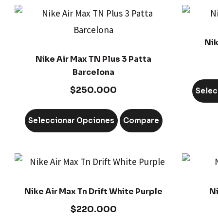
Nik
Nike Air Max TN Plus 3 Patta
Barcelona
$
250.000
Selec
Seleccionar Opciones
Compare
Nike Air Max Tn Drift White Purple
Ni
$
220.000