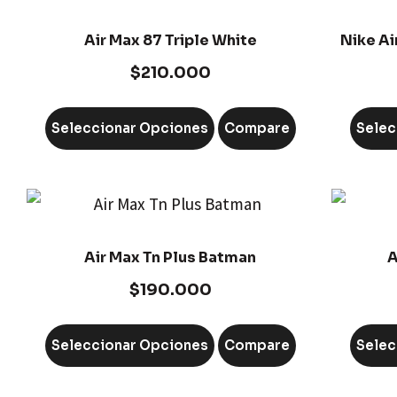
Air Max 87 Triple White
Nike Ai
$
210.000
Seleccionar Opciones
Compare
Selec
Air Max Tn Plus Batman
A
$
190.000
Seleccionar Opciones
Compare
Selec