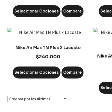
Seleccionar Opciones
Compare
Selec
Nike Air Max TN Plus X Lacoste
Nike Ai
$
240.000
Seleccionar Opciones
Compare
Selec