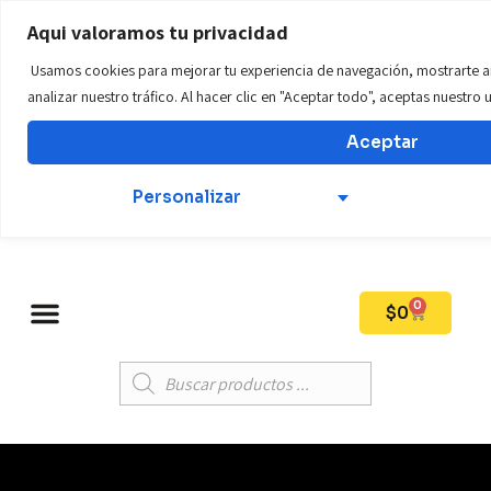
WWW.tillostore01.com
Aqui valoramos tu privacidad
Usamos cookies para mejorar tu experiencia de navegación, mostrarte a
Teléfono: +57 312 569 6924
analizar nuestro tráfico. Al hacer clic en "Aceptar todo", aceptas nuestro
Aceptar
Mi Cuenta
Personalizar
0
$
0