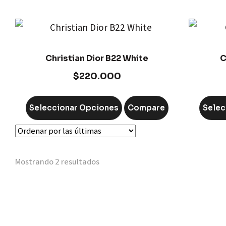
Christian Dior B22 White
C
$
220.000
Seleccionar Opciones
Compare
Selec
Mostrando 2 resultados