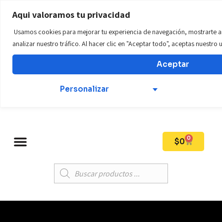
WWW.tillostore01.com
Aqui valoramos tu privacidad
Usamos cookies para mejorar tu experiencia de navegación, mostrarte a
Teléfono: +57 312 569 6924
analizar nuestro tráfico. Al hacer clic en "Aceptar todo", aceptas nuestro
Aceptar
Mi Cuenta
Personalizar
0
$
0