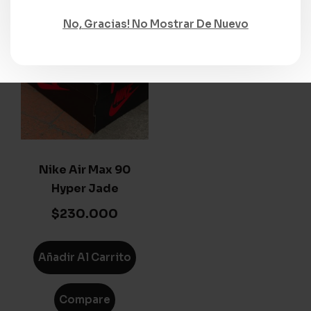
No, Gracias! No Mostrar De Nuevo
Nike Air Max 90
Hyper Jade
$
230.000
Añadir Al Carrito
Compare