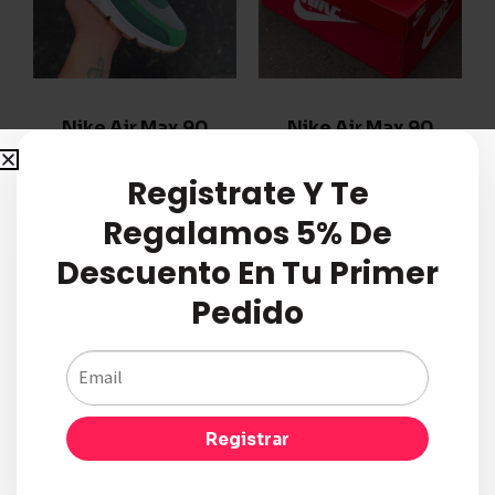
Nike Air Max 90
Nike Air Max 90
Patricks Day
White Black Gray
Registrate Y Te
$
220.000
$
230.000
Regalamos 5% De
Descuento En Tu Primer
Seleccionar
Añadir Al Carrito
Pedido
Opciones
Compare
Compare
Registrar