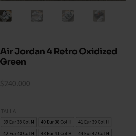
Air Jordan 4 Retro Oxidized
Green
$
240.000
TALLA
39 Eur 38 Col M
40 Eur 38 Col H
41 Eur 39 Col H
42 Eur 40 Col H
43 Eur 41 Col H
44 Eur 42 Col H